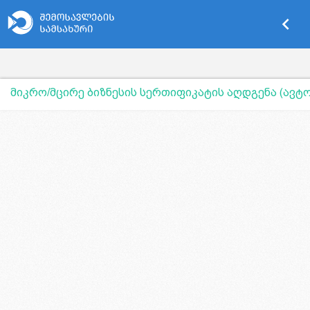
keyboard_arrow_left
მიკრო/მცირე ბიზნესის სერთიფიკატის აღდგენა (ავტ