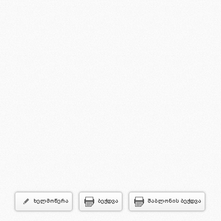
ხელმოწერა
ბეჭდვა
შაბლონის ბეჭდვა