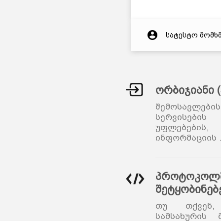
account_circle
სატესტო მომხ
ორბიჯიანი 
შემოსავლები
სერვისების
უფლებები
ინფორმაციის
პროტოკოლშ
შეტყობინებ
თუ თქვენ,
სამსახურის 