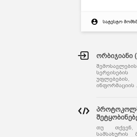
account_circle
სატესტო მომხ
ორბიჯიანი 
შემოსავლები
სერვისების
უფლებები
ინფორმაციის
პროტოკოლშ
შეტყობინებ
თუ თქვენ,
სამსახურის 