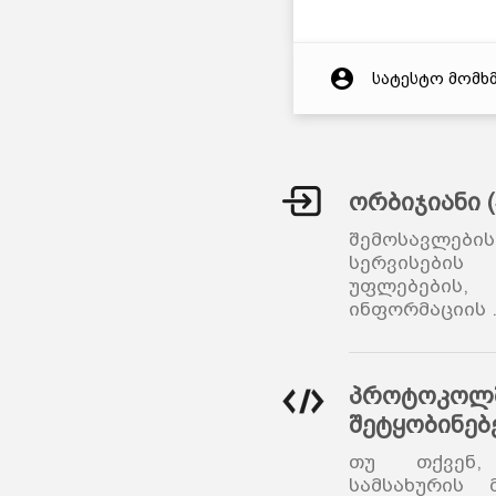
account_circle
სატესტო მომხ
ორბიჯიანი 
შემოსავლები
სერვისების
უფლებები
ინფორმაციის
პროტოკოლშ
შეტყობინებ
თუ თქვენ,
სამსახურის 